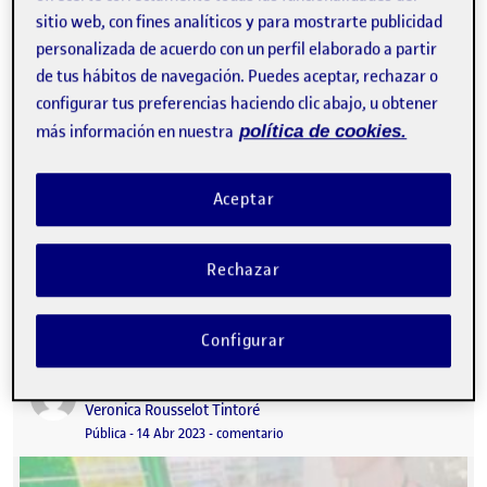
sitio web, con fines analíticos y para mostrarte publicidad
personalizada de acuerdo con un perfil elaborado a partir
de tus hábitos de navegación. Puedes aceptar, rechazar o
configurar tus preferencias haciendo clic abajo, u obtener
más información en nuestra
política de cookies.
Aceptar
DEFINICIÓN DE LA COMUNIDAD Cuando hablamos de
comunidad nos estamos refiriendo a un grupo de personas que
Rechazar
comparten objetivos o metas, valores…
Configurar
PEC 2. Abrir el diseño a la comunidad
Publicado por
Publicado por
Veronica Rousselot Tintoré
Visibilidad:
Fecha de publicación
en PEC 2. Abrir el diseño a la comu
Pública
-
14 Abr 2023
-
comentario