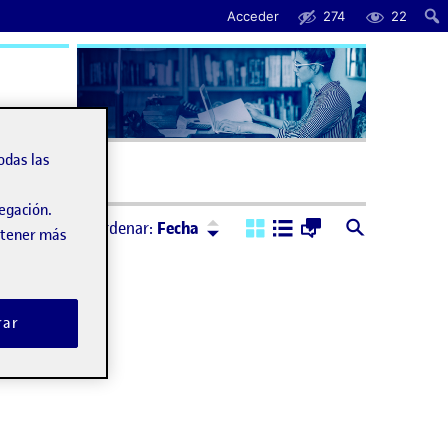
Acceder
274
22
uda
odas las
vegación.
Ordenar:
Descendente
Ordenar:
Fecha
obtener más
rar