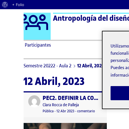
Acerca de WordPress
+ Folio
Logo Ágora
Antropología del diseño
Saltar al contenido
Participantes
Utilizam
funcionali
personali
Semestre 20222 - Aula 2
12 Abril, 2023
Puedes ac
informaci
12 Abril, 2023
PEC2. DEFINIR LA COMUNIDAD
Publicado por
Publicado por
Clara Rocca de Palleja
Visibilidad:
Fecha de publicación
12 abril, 2023 4:30 pm
en PEC2. DEFINIR LA
Pública
-
12 Abr 2023
-
comentario