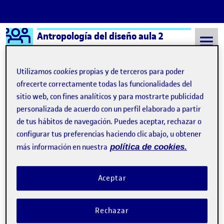
Logo Ágora
Antropología del diseño aula 2
Saltar al contenido
Utilizamos
cookies
propias y de terceros para poder
ofrecerte correctamente todas las funcionalidades del
sitio web, con fines analíticos y para mostrarte publicidad
Semestre 20222 - Aula 2
ecología
personalizada de acuerdo con un perfil elaborado a partir
ecología
de tus hábitos de navegación. Puedes aceptar, rechazar o
configurar tus preferencias haciendo clic abajo, u obtener
más información en nuestra
política de cookies.
Fase 1: Definir la comunidad
Publicado por
Publicado por
Ainoa Marco de la Torre
Visibilidad:
Fecha de publicación
4 abril, 2023 4:02 pm
en Fase 1: Definir la comunidad
Pública
-
4 Abr 2023
-
comentario
Aceptar
Rechazar