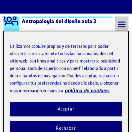
Logo Ágora
Antropología del diseño aula 2
Saltar al contenido
Utilizamos
cookies
propias y de terceros para poder
ofrecerte correctamente todas las funcionalidades del
Semestre 20222 - Aula 2
¿Qué es una Ágora?
sitio web, con fines analíticos y para mostrarte publicidad
personalizada de acuerdo con un perfil elaborado a partir
de tus hábitos de navegación. Puedes aceptar, rechazar o
¿Qué es una Ágora?
configurar tus preferencias haciendo clic abajo, u obtener
más información en nuestra
política de cookies.
Visibilidad:
Fecha de publicación
8 septiembre, 2021 11:19 pm
Pública
-
17 Sep 2019
Aceptar
Hola! : D Esta página de presentación se ha generado
automáticamente.
Rechazar
Una Ágora pertenece a un aula de la UOC y