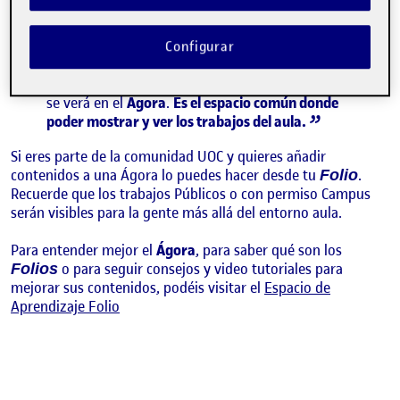
recoge los contenidos que los y las estudiantes
publican en sus espacios personales, llamados
. Si los y las compañeras publican algo, lo
Folios
Configurar
asocian a una actividad del aula y le dan permiso
para ser visto en el aula, campus o visión pública,
se verá en el
Ágora
.
Es el espacio común donde
poder mostrar y ver los trabajos del aula.
Si eres parte de la comunidad UOC y quieres añadir
contenidos a una Ágora lo puedes hacer desde tu
.
Folio
Recuerde que los trabajos Públicos o con permiso Campus
serán visibles para la gente más allá del entorno aula.
Para entender mejor el
Ágora
, para saber qué son los
o para seguir consejos y video tutoriales para
Folios
mejorar sus contenidos, podéis visitar el
Espacio de
Aprendizaje Folio