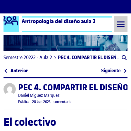
Logo Ágora
Antropología del diseño aula 2
Saltar al contenido
Semestre 20222 - Aula 2
PEC 4. COMPARTIR EL DISEÑO: Fitconect
Navegación de entradas
: PEC4 – Compartir el diseño
: PE
Anterior
Siguiente
PEC 4. COMPARTIR EL DISEÑO: 
Publicado por
Publicado por
Daniel Miguez Marquez
Visibilidad:
Fecha de publicación
28 junio, 2023 11:14 pm
en PEC 4. COMPARTIR EL DISEÑO: Fitc
Pública
-
28 Jun 2023
-
comentario
El colectivo