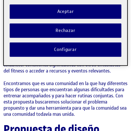
Problemáticas
Aceptar
encontradas
Rechazar
Buscamos resolver el problema de la falta de conectividad y
apoyo en la comunidad de fitness. Aunque hay muchas
personas interesadas en llevar un estilo de vida saludable y
Configurar
activo, a menudo pueden encontrarse con dificultades para
encontrar compañeros de entrenamiento adecuados,
establecer conexiones significativas con otros entusiastas
del fitness o acceder a recursos y eventos relevantes.
Encontramos que es una comunidad en la que hay diferentes
tipos de personas que encuentran algunas dificultades para
entrenar acompañados y para hacer rutinas conjuntas. Con
esta propuesta buscaremos solucionar el problema
propuesto y dar una herramienta para que la comunidad sea
una comunidad todavía mas unida.
Propuesta de diseño