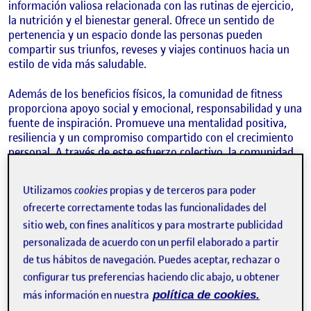
información valiosa relacionada con las rutinas de ejercicio,
la nutrición y el bienestar general. Ofrece un sentido de
pertenencia y un espacio donde las personas pueden
compartir sus triunfos, reveses y viajes continuos hacia un
estilo de vida más saludable.
Además de los beneficios físicos, la comunidad de fitness
proporciona apoyo social y emocional, responsabilidad y una
fuente de inspiración. Promueve una mentalidad positiva,
resiliencia y un compromiso compartido con el crecimiento
personal. A través de este esfuerzo colectivo, la comunidad
de fitness crea un sentido de unidad y empodera a las
personas para lograr sus aspiraciones de fitness mientras
Utilizamos
cookies
propias y de terceros para poder
construyen relaciones duraderas con personas de ideas
ofrecerte correctamente todas las funcionalidades del
afines.
sitio web, con fines analíticos y para mostrarte publicidad
En general, la comunidad de fitness sirve como un centro de
personalizada de acuerdo con un perfil elaborado a partir
motivación, aliento y entusiasmo compartido por el fitness,
de tus hábitos de navegación. Puedes aceptar, rechazar o
empoderando a las personas para prosperar en su viaje de
configurar tus preferencias haciendo clic abajo, u obtener
fitness y cultivar un estilo de vida más saludable y
más información en nuestra
política de cookies.
satisfactorio.