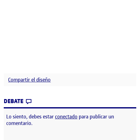
Compartir el diseño
CONTRIBUTION
0
EN PEC 4. COMPARTIR EL DISEÑO: FITCON
DEBATE
Lo siento, debes estar
conectado
para publicar un
comentario.