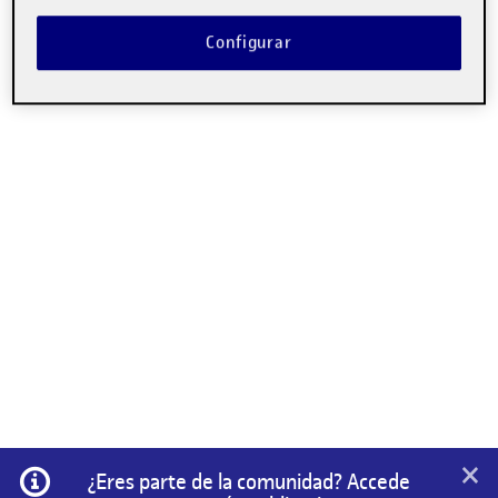
No hay comentarios.
Configurar
Lo siento, debes estar
conectado
para publicar un
comentario.
×
Información
¿Eres parte de la comunidad? Accede