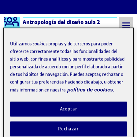
Logo Ágora
Antropología del diseño aula 2
Saltar al contenido
Utilizamos
cookies
propias y de terceros para poder
ofrecerte correctamente todas las funcionalidades del
sitio web, con fines analíticos y para mostrarte publicidad
Semestre 20222 - Aula 2
2 Junio, 2023
personalizada de acuerdo con un perfil elaborado a partir
2 Junio, 2023
de tus hábitos de navegación. Puedes aceptar, rechazar o
configurar tus preferencias haciendo clic abajo, u obtener
más información en nuestra
política de cookies.
Etografía para el diseño
Publicado por
Publicado por
Veronica Rousselot Tintoré
Aceptar
Visibilidad:
Fecha de publicación
en Etografía para el diseño
Pública
-
2 Jun 2023
-
comentario
CONTRIBUTION
0
EN ETOGRAFÍA PARA EL DISEÑO
DEBATE
Rechazar