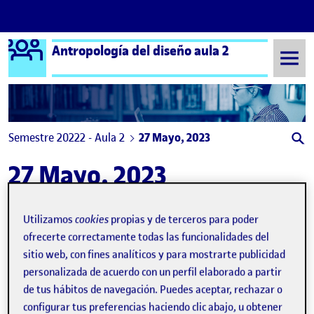
Logo Ágora
Antropología del diseño aula 2
Saltar al contenido
Semestre 20222 - Aula 2
27 Mayo, 2023
27 Mayo, 2023
PEC 3 – Etnografía para el diseño
Utilizamos
cookies
propias y de terceros para poder
Publicado por
expa
Publicado por
ofrecerte correctamente todas las funcionalidades del
Armando Peñalver Quevedo
Visibilidad:
Fecha de publicación
en PEC 3 – Etnografía para el dise
Pública
-
27 May 2023
-
comentario
sitio web, con fines analíticos y para mostrarte publicidad
personalizada de acuerdo con un perfil elaborado a partir
de tus hábitos de navegación. Puedes aceptar, rechazar o
configurar tus preferencias haciendo clic abajo, u obtener