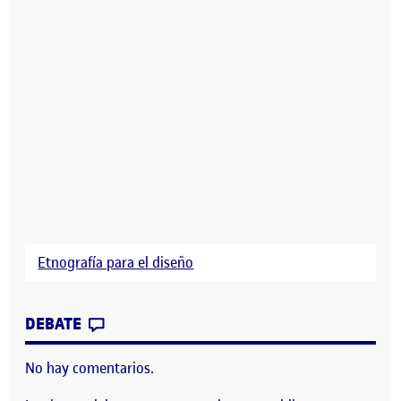
Etnografía para el diseño
CONTRIBUTION
0
EN PEC 3 – ETNOGRAFÍA PARA EL DISEÑ
DEBATE
No hay comentarios.