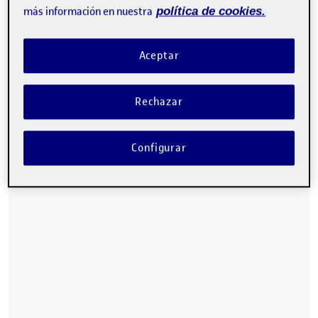
Buenas a todos!!
más información en nuestra
política de cookies.
Aquí os presento mi trabajo de etnografía sobre la
comunidad del CrossFit, una forma de entrenamiento
Aceptar
cada vez más popular en todo el mundo.
Un saludo!!
Rechazar
Configurar